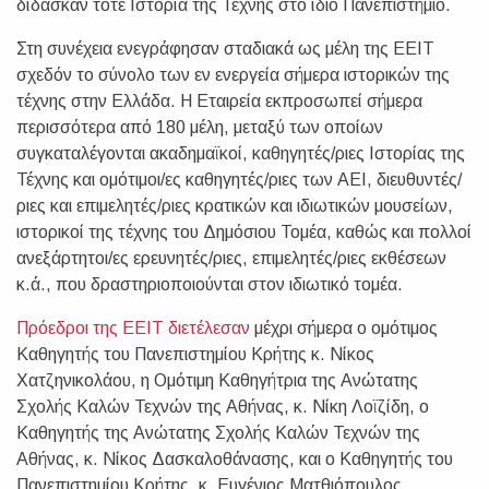
δίδασκαν τότε Ιστορία της Τέχνης στο ίδιο Πανεπιστήμιο.
Στη συνέχεια ενεγράφησαν σταδιακά ως μέλη της ΕΕΙΤ
σχεδόν το σύνολο των εν ενεργεία σήμερα ιστορικών της
τέχνης στην Ελλάδα. Η Εταιρεία εκπροσωπεί σήμερα
περισσότερα από 180 μέλη, μεταξύ των οποίων
συγκαταλέγονται ακαδημαϊκοί, καθηγητές/ριες Ιστορίας της
Τέχνης και ομότιμοι/ες καθηγητές/ριες των ΑΕΙ, διευθυντές/
ριες και επιμελητές/ριες κρατικών και ιδιωτικών μουσείων,
ιστορικοί της τέχνης του Δημόσιου Τομέα, καθώς και πολλοί
ανεξάρτητοι/ες ερευνητές/ριες, επιμελητές/ριες εκθέσεων
κ.ά., που δραστηριοποιούνται στον ιδιωτικό τομέα.
Πρόεδροι της ΕΕΙΤ διετέλεσαν
μέχρι σήμερα ο ομότιμος
Καθηγητής του Πανεπιστημίου Κρήτης κ. Νίκος
Χατζηνικολάου, η Ομότιμη Καθηγήτρια της Ανώτατης
Σχολής Καλών Τεχνών της Αθήνας, κ. Νίκη Λοϊζίδη, ο
Καθηγητής της Ανώτατης Σχολής Καλών Τεχνών της
Αθήνας, κ. Νίκος Δασκαλοθάνασης, και ο Καθηγητής του
Πανεπιστημίου Κρήτης, κ. Ευγένιος Ματθιόπουλος.