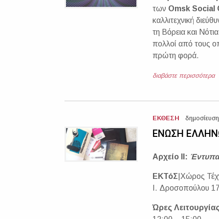
των
Omsk Social
καλλιτεχνική διεύθ
τη Βόρεια και Νότι
πολλοί από τους οπ
πρώτη φορά.
διαβάστε περισσότερα
ΕΚΘΕΣΗ
δημοσίευση
ΕΝΩΣΗ ΕΛΛΗΝΩ
Αρχείο
II
:
Έντυπα,
ΕΚΤόΣ
|Χώρος Τέχ
Ι. Δροσοπούλου 1
Ώρες Λειτουργία