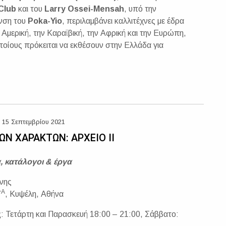
 Club
και του
Larry Ossei-Mensah
, υπό την
υνση του
Poka-Yio
, περιλαμβάνει καλλιτέχνες με έδρα
α Αμερική, την Καραϊβική, την Αφρική και την Ευρώπη,
οίους πρόκειται να εκθέσουν στην Ελλάδα για
 15 Σεπτεμβρίου 2021
Ν ΧΑΡΑΚΤΩΝ: ΑΡΧΕΙΟ ΙΙ
 κατάλογοι & έργα
νης
Α
7
, Κυψέλη, Αθήνα
ς
: Τετάρτη και Παρασκευή 18:00 – 21:00, Σάββατο: