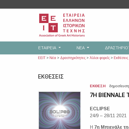
Skip
to
content
ΕΤΑΙΡEΙΑ
ΝΕΑ
ΔΡΑΣΤΗΡΙ
ΕΕΙΤ
>
Νέα
>
Δραστηριότητες
>
Άλλοι φορείς
>
Εκθέσεις
ΕΚΘΕΣΕΙΣ
ΕΚΘΕΣΗ
δημοσίευση
7Η BIENNALE
ECLIPSE
24/9 – 28/11 2021
Η
7η Μπιενάλε τ