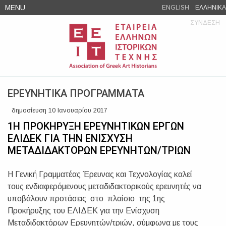
Skip
MENU
ENGLISH
ΕΛΛΗΝΙΚΑ
to
ΣΥΝΔΕΣΗ
content
ΕΡΕΥΝΗΤΙΚΑ ΠΡΟΓΡΑΜΜΑΤΑ
δημοσίευση 10 Ιανουαρίου 2017
1Η ΠΡΟΚΗΡΥΞΗ ΕΡΕΥΝΗΤΙΚΩΝ ΕΡΓΩΝ
ΕΛΙΔΕΚ ΓΙΑ ΤΗΝ ΕΝΙΣΧΥΣΗ
ΜΕΤΑΔΙΔΑΚΤΟΡΩΝ ΕΡΕΥΝΗΤΩΝ/ΤΡΙΩΝ
H Γενική Γραμματέας Έρευνας και Τεχνολογίας καλεί
τους ενδιαφερόμενους μεταδιδακτορικούς ερευνητές να
υποβάλουν προτάσεις στο πλαίσιο της 1ης
Προκήρυξης του ΕΛΙΔΕΚ για την Ενίσχυση
Μεταδιδακτόρων Ερευνητών/τριών, σύμφωνα με τους