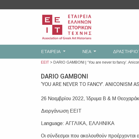
Skip
to
content
ΕΤΑΙΡEΙΑ
ΝΕΑ
ΔΡΑΣΤΗΡΙ
ΕΕΙΤ
>
DARIO GAMBONI | ‘You are never to fancy’. Anico
DARIO GAMBONI
‘YOU ARE NEVER TO FANCY’. ANICONISM A
26 Νοεμβρίου 2022, Ίδρυμα B & M Θεοχαρά
Διοργάνωση ΕΕΙΤ
Language: ΑΓΓΛΙΚΑ, ΕΛΛΗΝΙΚΑ
Οι σύνδεσμοι που ακολουθούν προέρχονται 