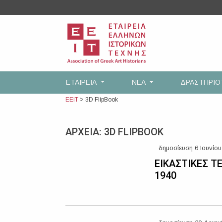
Skip
to
content
ΕΤΑΙΡEΙΑ
ΝΕΑ
ΔΡΑΣΤΗΡΙ
ΕΕΙΤ
>
3D FlipBook
ΑΡΧΕΙΑ:
3D FLIPBOOK
δημοσίευση 6 Ιουνίου
ΕΙΚΑΣΤΙΚΕΣ Τ
1940