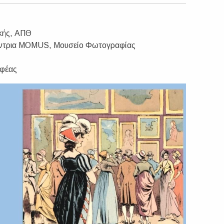
ικής, ΑΠΘ
υθύντρια ΜΟMUS, Μουσείο Φωτογραφίας
αφέας