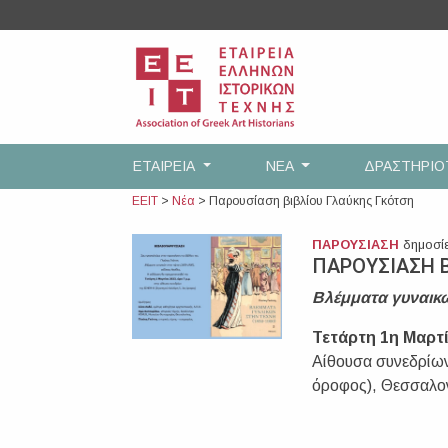
Skip
to
content
ΕΤΑΙΡEΙΑ
ΝΕΑ
ΔΡΑΣΤΗΡΙ
ΕΕΙΤ
>
Νέα
>
Παρουσίαση βιβλίου Γλαύκης Γκότση
ΠΑΡΟΥΣΙΑΣΗ
δημοσί
ΠΑΡΟΥΣΙΑΣΗ Β
Βλέμματα γυναικώ
Τετάρτη 1η Μαρτίο
Αίθουσα συνεδρίω
όροφος), Θεσσαλο