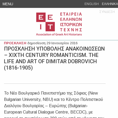
Skip
MENU
ENGLISH
ΕΛΛΗΝΙΚΑ
to
ΣΥΝΔΕΣΗ
content
ΠΡΟΣΚΛΗΣΗ
δημοσίευση 29 Ιανουαρίου 2016
ΠΡΟΣΚΛΗΣΗ ΥΠΟΒΟΛΗΣ ΑΝΑΚΟΙΝΩΣΕΩΝ
– ХIXTH CENTURY ROMANTICISM. THE
LIFE AND ART OF DIMITAR DOBROVICH
(1816-1905)
Το Νέο Βουλγαρικό Πανεπιστήμιο της Σόφιας (New
Bulgarian University, NBU) και το Κέντρο Πολιτιστικού
Διαλόγου Βουλγαρίας – Ευρώπης (Bulgarian-
European Cultural Dialogue Centre, BECDC), με