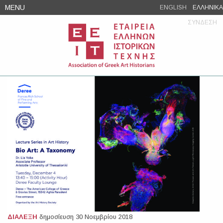
Skip
MENU
ENGLISH
ΕΛΛΗΝΙΚΑ
to
ΣΥΝΔΕΣΗ
content
ΔΙΑΛΕΞΗ
δημοσίευση 30 Νοεμβρίου 2018