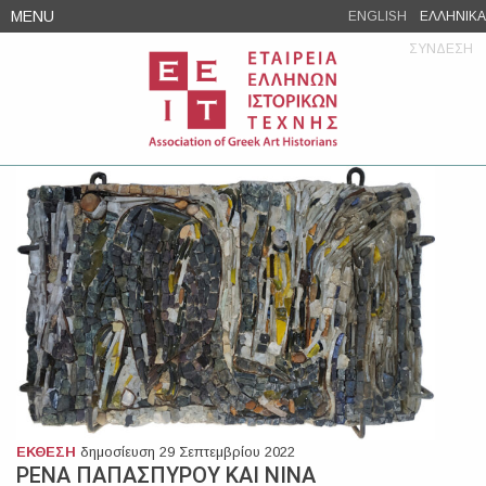
Skip
MENU
ENGLISH
ΕΛΛΗΝΙΚΑ
to
ΣΥΝΔΕΣΗ
content
ΕΚΘΕΣΗ
δημοσίευση 29 Σεπτεμβρίου 2022
ΡΕΝΑ ΠΑΠΑΣΠΥΡΟΥ ΚΑΙ ΝΙΝΑ