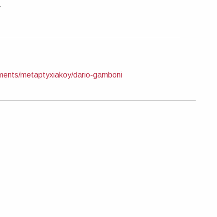
.
ments/metaptyxiakoy/dario-gamboni