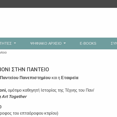
ΟΤΗΤΕΣ
ΨΗΦΙΑΚΟ ΑΡΧΕΙΟ
E-BOOKS
ΣΥ
ντειο
BONI ΣΤΗΝ ΠΑΝΤΕΙΟ
υ Παντείου Πανεπιστημίου
και η
Εταιρεία
oni,
ομότιμο καθηγητή Ιστορίας της Τέχνης του Παν/
g Art Together
0
ροφος του επταόροφου κτιρίου)