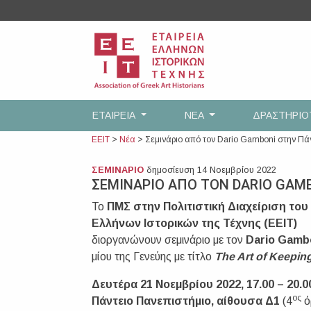
Skip
to
content
ΕΤΑΙΡEΙΑ
ΝΕΑ
ΔΡΑΣΤΗΡΙ
ΕΕΙΤ
>
Νέα
>
Σεμινάριο από τον Dario Gamboni στην Πά
ΣΕΜΙΝΑΡΙΟ
δημοσίευση 14 Νοεμβρίου 2022
ΣΕΜΙΝΑΡΙΟ ΑΠΟ ΤΟΝ DARIO GAM
Το
ΠΜΣ στην Πολιτιστική Διαχείριση το
Ελλήνων Ιστορικών της Τέχνης (ΕΕΙΤ)
διοργανώνουν σεμινάριο με τον
Dario
Gamb
μίου της Γενεύης με τίτλο
The Art of Keepin
Δευτέρα 21 Νοεμβρίου 2022,
17.00 – 20.0
ος
Πάντειο Πανεπιστήμιο, αίθουσα Δ1
(4
ό