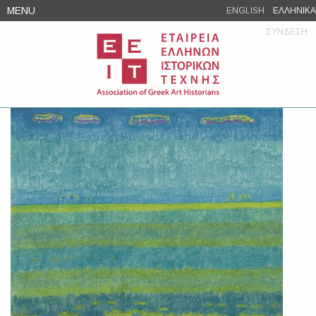
Skip
MENU
ENGLISH
ΕΛΛΗΝΙΚΑ
to
ΣΥΝΔΕΣΗ
content