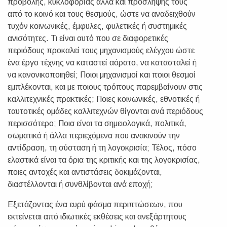
προβολής, κυκλοφορίας αλλά και πρόσληψής τους
από το κοινό και τους θεσμούς, ώστε να αναδειχθούν
τυχόν κοινωνικές, έμφυλες, φυλετικές ή συστημικές
ανισότητες. Τι είναι αυτό που σε διαφορετικές
περιόδους προκαλεί τους μηχανισμούς ελέγχου ώστε
ένα έργο τέχνης να καταστεί αόρατο, να κατασταλεί ή
να κανονικοποιηθεί; Ποιοι μηχανισμοί και ποιοι θεσμοί
εμπλέκονται, και με ποιους τρόπους παρεμβαίνουν στις
καλλιτεχνικές πρακτικές; Ποιες κοινωνικές, εθνοτικές ή
ταυτοτικές ομάδες καλλιτεχνών θίγονται ανά περιόδους
περισσότερο; Ποια είναι τα σημειολογικά, πολιτικά,
σωματικά ή άλλα περιεχόμενα που ανακινούν την
αντίδραση, τη σύσταση ή τη λογοκρισία; Τέλος, πόσο
ελαστικά είναι τα όρια της κριτικής και της λογοκρισίας,
ποιες αντοχές και αντιστάσεις δοκιμάζονται,
διαστέλλονται ή συνθλίβονται ανά εποχή;
Εξετάζοντας ένα ευρύ φάσμα περιπτώσεων, που
εκτείνεται από ιδιωτικές εκθέσεις και ανεξάρτητους