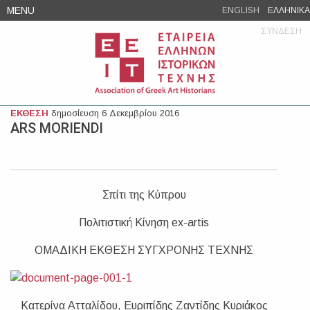
Skip
MENU
ENGLISH
ΕΛΛΗΝΙΚΑ
to
ΣΥΝΔΕΣΗ
content
ΕΚΘΕΣΗ
δημοσίευση 6 Δεκεμβρίου 2016
ARS MORIENDI
Σπίτι της Κύπρου
Πολιτιστική Κίνηση ex-artis
ΟΜΑΔΙΚΗ ΕΚΘΕΣΗ ΣΥΓΧΡΟΝΗΣ ΤΕΧΝΗΣ
Κατερίνα Ατταλίδου, Ευριπίδης Ζαντίδης Κυριάκος