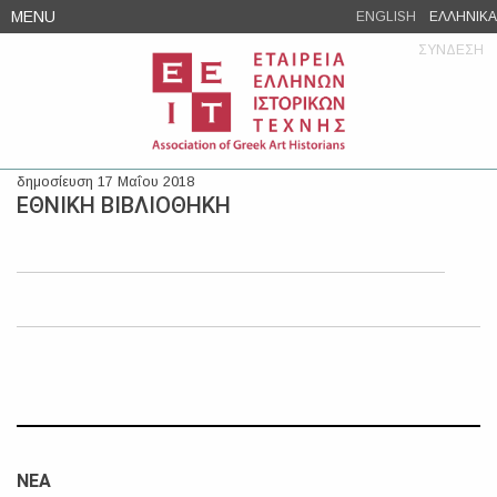
Skip
MENU
ENGLISH
ΕΛΛΗΝΙΚΑ
to
ΣΥΝΔΕΣΗ
content
δημοσίευση 17 Μαΐου 2018
ΕΘΝΙΚΗ ΒΙΒΛΙΟΘΗΚΗ
ΝΕΑ