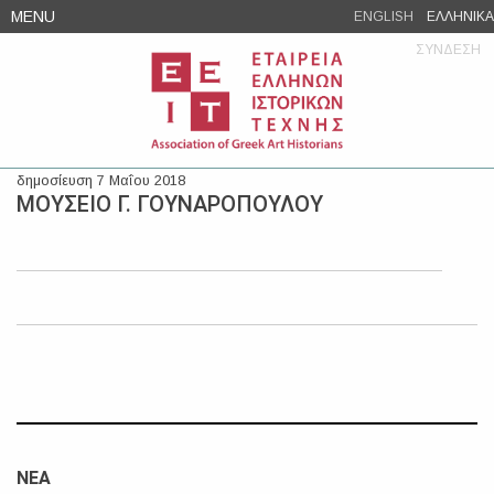
Skip
MENU
ENGLISH
ΕΛΛΗΝΙΚΑ
to
ΣΥΝΔΕΣΗ
content
δημοσίευση 7 Μαΐου 2018
ΜΟΥΣΕΙΟ Γ. ΓΟΥΝΑΡΟΠΟΥΛΟΥ
ΝΕΑ