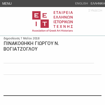
Skip
MENU
ENGLISH
ΕΛΛΗΝΙΚΑ
to
ΣΥΝΔΕΣΗ
content
δημοσίευση 7 Μαΐου 2018
ΠΙΝΑΚΟΘΗΚΗ ΓΙΩΡΓΟΥ Ν.
ΒΟΓΙΑΤΖΟΓΛΟΥ