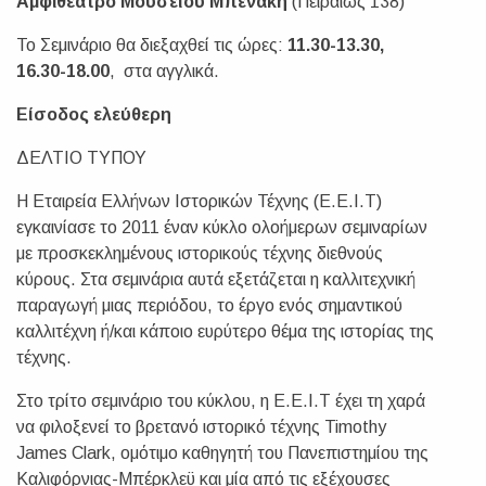
Αμφιθέατρο
Μουσείου Μπενάκη
(Πειραιώς 138)
Το Σεμινάριο θα διεξαχθεί τις ώρες:
11.30-13.30,
16.30-18.00
, στα αγγλικά.
E
ίσοδος ελεύθερη
ΔΕΛΤΙΟ ΤΥΠΟΥ
Η Εταιρεία Ελλήνων Ιστορικών Τέχνης (Ε.Ε.Ι.Τ)
εγκαινίασε το 2011 έναν κύκλο ολοήμερων σεμιναρίων
με προσκεκλημένους ιστορικούς τέχνης διεθνούς
κύρους. Στα σεμινάρια αυτά εξετάζεται η καλλιτεχνική
παραγωγή μιας περιόδου, το έργο ενός σημαντικού
καλλιτέχνη ή/και κάποιο ευρύτερο θέμα της ιστορίας της
τέχνης.
Στο τρίτο σεμινάριο του κύκλου, η E.E.I.T έχει τη χαρά
να φιλοξενεί το βρετανό ιστορικό τέχνης Timothy
James Clark, ομότιμο καθηγητή του Πανεπιστημίου της
Καλιφόρνιας-Μπέρκλεϋ και μία από τις εξέχουσες