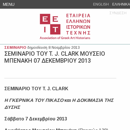
Skip
MENU
ENGLISH
ΕΛΛΗΝΙΚΑ
to
ΣΥΝΔΕΣΗ
content
ΣΕΜΙΝΑΡΙΟ
δημοσίευση 8 Νοεμβρίου 2013
ΣΕΜΙΝΑΡΙΟ TOY T. J. CLARK ΜΟΥΣΕΙΟ
ΜΠΕΝΑΚΗ 07 ΔΕΚΕΜΒΡΙΟΥ 2013
ΣΕΜΙΝΑΡΙΟ
TOY
T
.
J
.
CLARK
H
ΓΚΕΡΝΙΚΑ
TOY
ΠΙΚΑΣΟ
και
Η ΔΟΚΙΜΑΣΙΑ ΤΗΣ
ΔΥΣΗΣ
Σάββατο 7 Δεκεμβρίου 2013