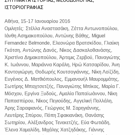
ΖΗΤΗΜΑΤΑ ΙΣΤΟΡΙΑΣ, ΜΕΘΟΔΟΛΟΓΙΑΣ,
ΙΣΤΟΡΙΟΓΡΑΦΙΑΣ
Αθήνα, 15-17 Ιανουαρίου 2016
Ομιλητές: Στέλλα Αναστασάκη, Ζέττα Αντωνοπούλου,
Ιάνθη Ασημακοπούλου, Αντώνης Βάθης, Miguel
Fernandez Belmonde, Ελεονώρα Βρατσκίδου, Γλαύκη
Γκότση, Αντώνης Δανός, Νίκος Δασκαλοθανάσης,
Χριστίνα Δημακοπούλου, Άρτεμις Ζερβού, Παναγιώτης
Κ. Ιωάννου, Μαριάννα Καράλη, Ηρώ Κατσαρίδου, Άνη
Κοντογιώργη, Θοδωρής Κουτσογιάννης, Νίκη Λοϊζίδη,
Ευγένιος Δ. Ματθιόπουλος, Εμμανουήλ Μαυρομμάτης,
Σωτήρης Μπαχτσετζής, Παναγιώτης Μπίκας, Μαρία Γ.
Μόσχου, Εργίνα Ξυδούς, Αμαλία Παπαϊωάννου, Νίκη
Παπασπύρου, Νίκος Πεγιούδης, Αγγελική Πολλάλη,
Άρης Σαραφιανός, Γεώργιος Μ. Σαρηγιάννης,
Λευτέρης Σπύρου, Πόπη Σφακιανάκη, Θανάσης
Σωτηρίου, Αλέξανδρος Τενεκετζής, Εύα Φωτιάδη,
Έλενα Χαμαλίδη, Μιχάλης Χατζηδάκης, Γιάννης